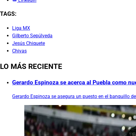
LinkedIn
TAGS:
Liga MX
Gilberto Sepúlveda
Jesús Chiquete
Chivas
LO MÁS RECIENTE
Gerardo Espinoza se acerca al Puebla como nue
Gerardo Espinoza se asegura un puesto en el banquillo de