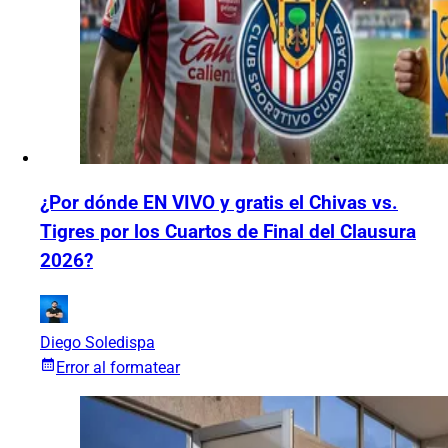
¿Por dónde EN VIVO y gratis el Chivas vs.
Tigres por los Cuartos de Final del Clausura
2026?
Diego Soledispa
Error al formatear