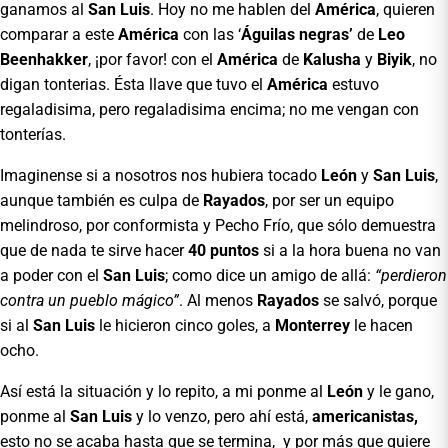
ganamos al
San Luis
. Hoy no me hablen del
América
, quieren
comparar a este
América
con las ‘
Águilas negras’
de
Leo
Beenhakker
, ¡por favor! con el
América
de
Kalusha
y
Biyik
, no
digan tonterias. Ésta llave que tuvo el
América
estuvo
regaladisima, pero regaladisima encima; no me vengan con
tonterías.
Imaginense si a nosotros nos hubiera tocado
León
y
San Luis
,
aunque también es culpa de
Rayados
, por ser un equipo
melindroso, por conformista y Pecho Frío, que sólo demuestra
que de nada te sirve hacer
40 puntos
si a la hora buena no van
a poder con el
San Luis
; como dice un amigo de allá:
“perdieron
contra un pueblo mágico”
. Al menos
Rayados
se salvó, porque
si al
San Luis
le hicieron cinco goles, a
Monterrey
le hacen
ocho.
Así está la situación y lo repito, a mi ponme al
León
y le gano,
ponme al
San Luis
y lo venzo, pero ahí está,
americanistas,
esto no se acaba hasta que se termina, y por más que quiere