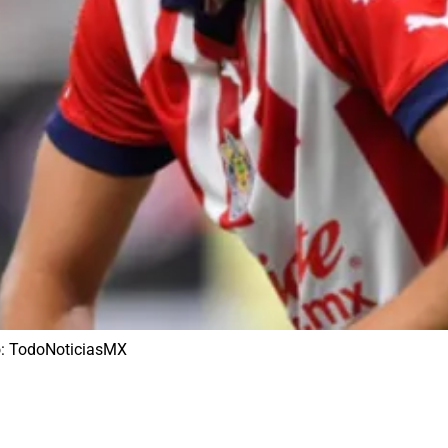
to: TodoNoticiasMX