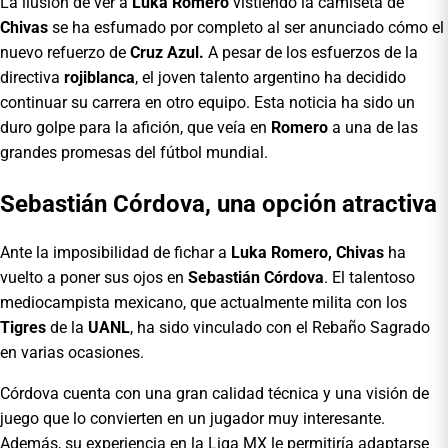
La ilusión de ver a
Luka Romero
vistiendo la camiseta de
Chivas
se ha esfumado por completo al ser anunciado cómo el
nuevo refuerzo de
Cruz Azul.
A pesar de los esfuerzos de la
directiva
rojiblanca
, el joven talento argentino ha decidido
continuar su carrera en otro equipo. Esta noticia ha sido un
duro golpe para la afición, que veía en
Romero
a una de las
grandes promesas del fútbol mundial.
Sebastián Córdova, una opción atractiva
Ante la imposibilidad de fichar a
Luka Romero, Chivas
ha
vuelto a poner sus ojos en
Sebastián Córdova
. El talentoso
mediocampista mexicano, que actualmente milita con los
Tigres
de la
UANL
, ha sido vinculado con el Rebaño Sagrado
en varias ocasiones.
Córdova cuenta con una gran calidad técnica y una visión de
juego que lo convierten en un jugador muy interesante.
Además, su experiencia en la Liga MX le permitiría adaptarse