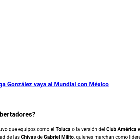
iga González vaya al Mundial con México
ibertadores?
tuvo que equipos como el
Toluca
o la versión del
Club América
e
dad de las
Chivas
de
Gabriel Milito
, quienes marchan como lídere