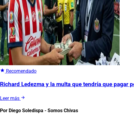
Recomendado
Richard Ledezma y la multa que tendría que pagar p
Leer más
Por Diego Soledispa - Somos Chivas