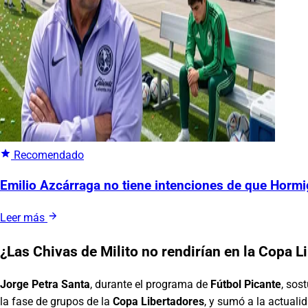
Recomendado
Emilio Azcárraga no tiene intenciones de que Horm
Leer más
¿Las Chivas de Milito no rendirían en la Copa L
Jorge Petra Santa
, durante el programa de
Fútbol Picante
, sos
la fase de grupos de la
Copa Libertadores
, y sumó a la actuali