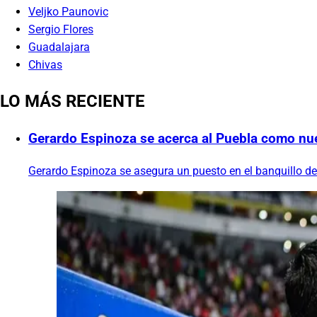
Veljko Paunovic
Sergio Flores
Guadalajara
Chivas
LO MÁS RECIENTE
Gerardo Espinoza se acerca al Puebla como nue
Gerardo Espinoza se asegura un puesto en el banquillo de