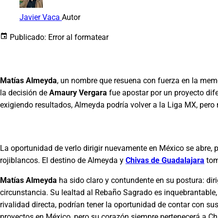
Javier Vaca
Autor
Publicado:
Error al formatear
Matías Almeyda
, un nombre que resuena con fuerza en la memo
la decisión de
Amaury Vergara
fue apostar por un proyecto dife
exigiendo resultados, Almeyda podría volver a la Liga MX, pero 
La oportunidad de verlo dirigir nuevamente en México se abre, pe
rojiblancos. El destino de Almeyda y
Chivas de Guadalajara
tom
Matías Almeyda
ha sido claro y contundente en su postura: dirig
circunstancia. Su lealtad al Rebaño Sagrado es inquebrantable,
rivalidad directa, podrían tener la oportunidad de contar con s
proyectos en México, pero su corazón siempre pertenecerá a Ch