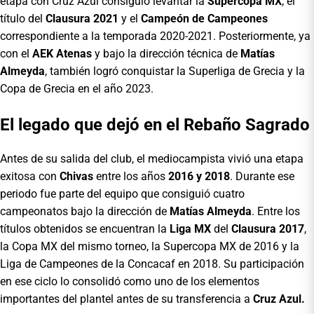
etapa con Cruz Azul consiguió levantar la
Supercopa MX
, el
título del
Clausura 2021
y el
Campeón de Campeones
correspondiente a la temporada 2020-2021. Posteriormente, ya
con el
AEK Atenas
y bajo la dirección técnica de
Matías
Almeyda
, también logró conquistar la Superliga de Grecia y la
Copa de Grecia en el año 2023.
El legado que dejó en el Rebaño Sagrado
Antes de su salida del club, el mediocampista vivió una etapa
exitosa con
Chivas
entre los años
2016 y 2018
. Durante ese
periodo fue parte del equipo que consiguió cuatro
campeonatos bajo la dirección de
Matías Almeyda
. Entre los
títulos obtenidos se encuentran la
Liga MX
del
Clausura 2017
,
la Copa MX del mismo torneo, la Supercopa MX de 2016 y la
Liga de Campeones de la Concacaf en 2018. Su participación
en ese ciclo lo consolidó como uno de los elementos
importantes del plantel antes de su transferencia a
Cruz Azul.