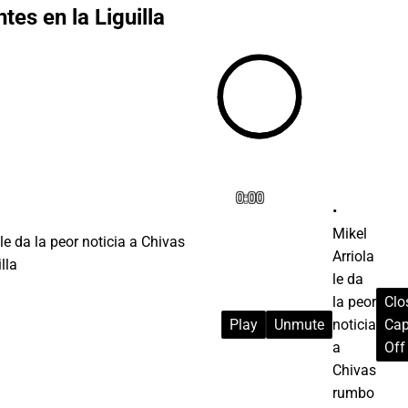
tes en la Liguilla
0:00
Mikel
Arriola
le da
la peor
Clo
Play
Unmute
noticia
Cap
a
Off
Chivas
rumbo