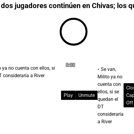
e dos jugadores continúen en Chivas; los q
0:00
Se van,
Milito ya no
cuenta con
Clo
ellos, si se
Play
Unmute
Cap
quedan el
Off
DT
consideraría
a River