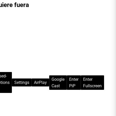
uiere fuera
sed-
Google
Enter
Enter
tions
Settings
AirPlay
Cast
PiP
Fullscreen