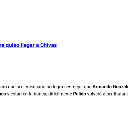
e quiso llegar a Chivas
claro que si el mexicano no logra ser mejor que
Armando Gonzál
nco
y están en la banca, difícilmente
Pulido
volverá a ser titular