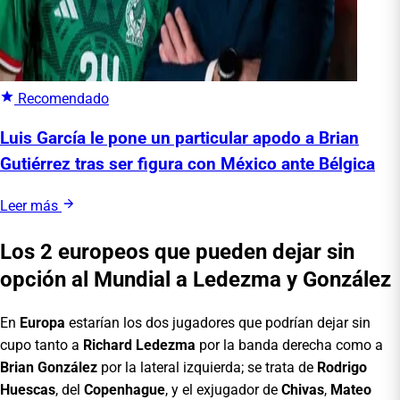
Recomendado
Luis García le pone un particular apodo a Brian
Gutiérrez tras ser figura con México ante Bélgica
Leer más
Los 2 europeos que pueden dejar sin
opción al Mundial a Ledezma y González
En
Europa
estarían los dos jugadores que podrían dejar sin
cupo tanto a
Richard Ledezma
por la banda derecha como a
Brian González
por la lateral izquierda; se trata de
Rodrigo
Huescas
, del
Copenhague
, y el exjugador de
Chivas
,
Mateo