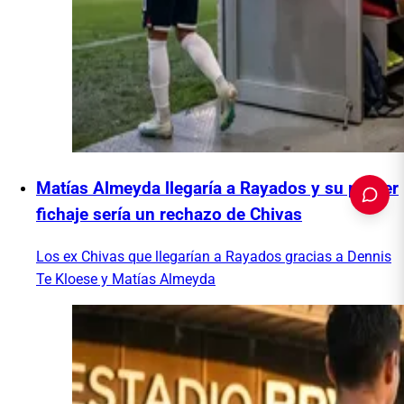
Matías Almeyda llegaría a Rayados y su primer
fichaje sería un rechazo de Chivas
Los ex Chivas que llegarían a Rayados gracias a Dennis
Te Kloese y Matías Almeyda
PUBLICIDAD