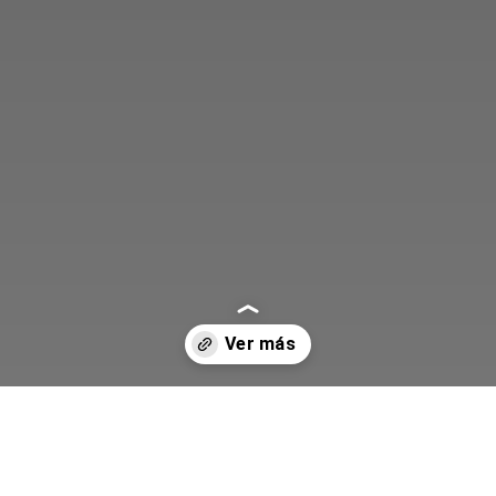
Abriendo...
https://www.somoschivas.com.mx/noticias-chivas/efrain-alvarez-revelo-la-exigencia-de-amaury-vergara-para-el-chivas-vs-atlas-hable-con-el-patron-20260305.html