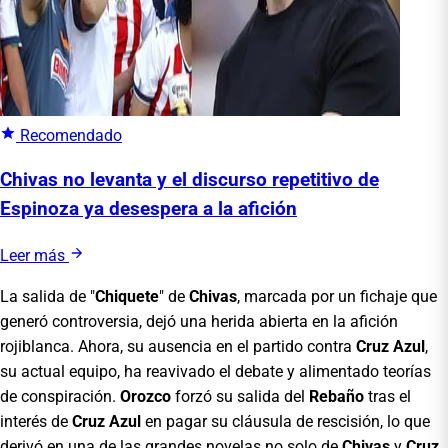
Recomendado
Chivas no levanta y el discurso repetitivo de
Espinoza ya desespera a la afición
Leer más
La salida de "
Chiquete
" de
Chivas
, marcada por un fichaje que
generó controversia, dejó una herida abierta en la afición
rojiblanca. Ahora, su ausencia en el partido contra
Cruz Azul
,
su actual equipo, ha reavivado el debate y alimentado teorías
de conspiración.
Orozco
forzó su salida del
Rebaño
tras el
interés de
Cruz Azul
en pagar su cláusula de rescisión, lo que
derivó en una de las grandes novelas no solo de
Chivas
y
Cruz